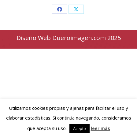
Share
Share
on
on
Facebook
X
Diseño Web Dueroimagen.com 2025
Utilizamos cookies propias y ajenas para facilitar el uso y
elaborar estadísticas. Si continúa navegando, consideramos
que acepta su uso.
leer más
Acepto