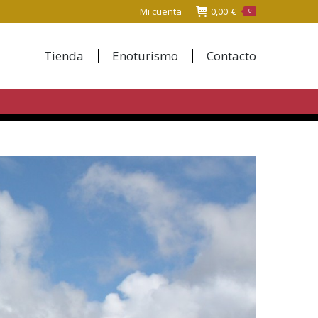
Mi cuenta
0,00
€
0
Tienda
Enoturismo
Contacto
Tienda
Enoturismo
Contacto